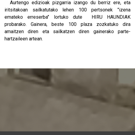
Aurtengo edizioak pizgarria izango du berriz ere, eta
iritsitakoan sailkatutako lehen 100 pertsonek "izena
emateko erreserba" lortuko dute HIRU HAUNDIAK
probarako. Gainera, beste 100 plaza zozkatuko dira
amaitzen diren eta sailkatzen diren gainerako parte-
hartzaileen artean.