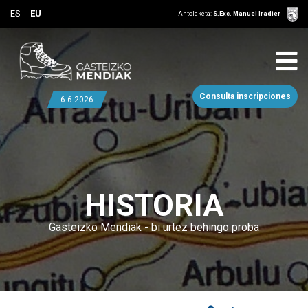
ES
EU
Antolaketa:
S.Exc. Manuel Iradier
Consulta inscripciones
6-6-2026
HISTORIA
Gasteizko Mendiak - bi urtez behingo proba