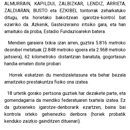
ALMURRAIN, KAPILDUI, ZALBIZKAR, LENDIZ, ARRIETA,
ZALDIARAN, BUSTO eta EZKIBEL tontorrak zeharkatuko
ditugu, eta horietako bakoitzean igarotze-kontrol bat
ezarriko da. Azkenik, Gasteizeraino iritsiko gara, eta han
amaituko da proba, Estadio Fundazioarekin batera.
Mendien garaiera txikia izan arren, guztira 5.816 metroko
desnibel metatuak (2.848 metroko igoera eta 2.968 metroko
jaitsiera), 62 kilometroko distantzian banatuta, gogortasun
handia ematen diote probari.
Horrek eskatzen du mendizaletasuna eta behar bezala
amaitzeko prestakuntza fisiko ona izatea.
18 urtetik gorako pertsona guztiek har dezakete parte, eta
gomendagarria da mendiko federatuaren txartela izatea. Ez
da gutxieneko igarotze-denborarik ezartzen, baina bai
kontrola ixteko gehienezko denbora (horiek probatik
kenduko zaizkio gainditzen dituenari).