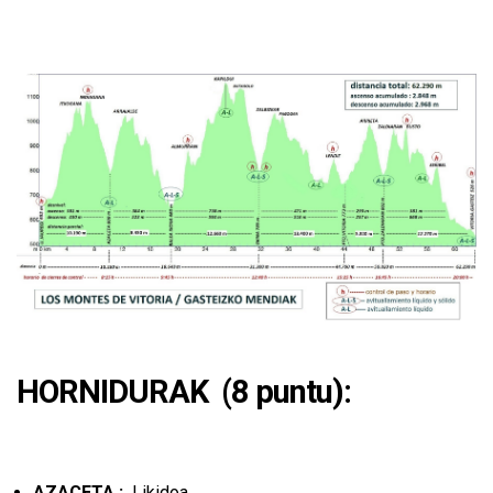
HORNIDURAK (8 puntu):
AZACETA :
Likidoa