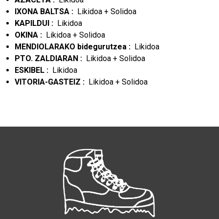
IXONA BALTSA :
Likidoa + Solidoa
KAPILDUI :
Likidoa
OKINA :
Likidoa + Solidoa
MENDIOLARAKO bidegurutzea :
Likidoa
PTO. ZALDIARAN :
Likidoa + Solidoa
ESKIBEL :
Likidoa
VITORIA-GASTEIZ :
Likidoa + Solidoa