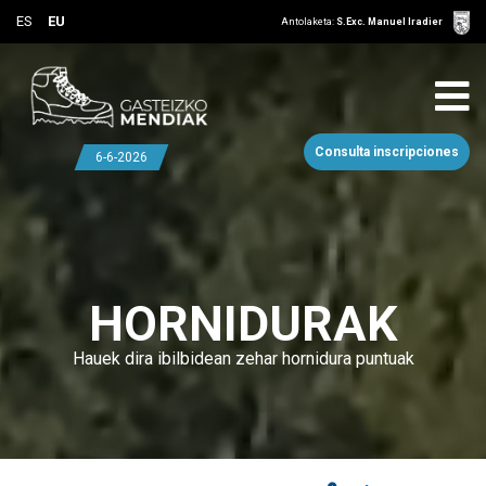
ES
EU
Antolaketa:
S.Exc. Manuel Iradier
Consulta inscripciones
6-6-2026
HORNIDURAK
Hauek dira ibilbidean zehar hornidura puntuak