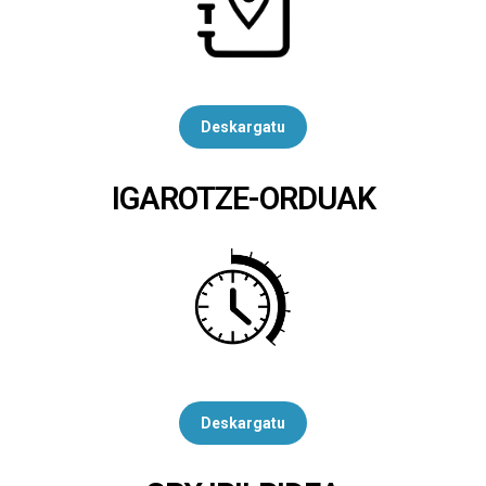
Deskargatu
IGAROTZE-ORDUAK
Deskargatu