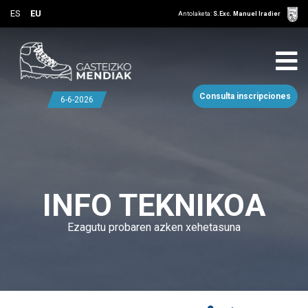
ES
EU
Antolaketa:
S.Exc. Manuel Iradier
Consulta inscripciones
6-6-2026
INFO TEKNIKOA
Ezagutu probaren azken xehetasuna