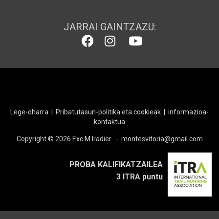
JARRAI GAINTZAZU:
Lege-oharra
|
Pribatutasun-politika eta cookieak
|
informazioa-
kontaktua
Copyright © 2026 Exc.M.Iradier - montesvitoria@gmail.com
PROBA KALIFIKATZAILEA
3 ITRA puntu